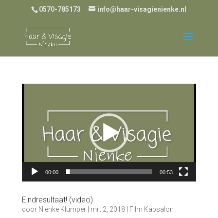
0570-785173
info@haar-visagienienke.nl
Videospeler
00:00
00:53
Eindresultaat! (video)
door
Nienke Klumper
|
mrt 2, 2018
|
Film Kapsalon